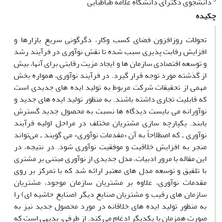
دانشجوی دکترای دانشگاه علامه طباطبایی
چکیده
تحولات روزافزون فضای کسب وکار، دگرگونی سریع بازارها و
افزایش رقابت پذیری سبب شده تا نقش نوآوری در فرآیند رشد
و توسعه اقتصادی سازمان ها و ایجاد مزیت رقابتی برای آنها، بیش
از گذشته مورد توجه قرار گیرد. در فرآیند نوآوری، همواره بخش
مهمی از تحقیقات شرکت مربوط به تولید ایده های جدیدی است
که قابلیت تجاری داشته باشند. به منظور تولید ایده های جدید و
نوآورانه می بایست دیدگاه ها نسبت به محصول جدید گسترش
یابند. یکپارچه سازی مشتریان مختلف در مراحل اولیه فرآیند
نوآوری ـ که اصطلاحاً به آن «مقدمات نوآوری» می گویند ـ می‌تواند
منجر به افزایش خلاقیت و موفقیت نوآوری شود. در نتیجه، در
این مقاله با مرور ادبیات، مدل جدیدی از نوآوری مبتنی بر مشتری
با تلفیق و توسعه مدل های معتبر ارائه شد که با تمرکز بر روی
مقدمات نوآوری، علاوه بر مشتریان سازمان موجود، مشتریان
سازمان های رقیب و مشتریان صنایع دیگر (صنایع حاشیه ای) را
به منظور تولید ایده های خلاقانه در مورد محصول جدید نیز به
صورت همزمان با یکدیگر ادغام می کند. از طرفی، بدیهی است که