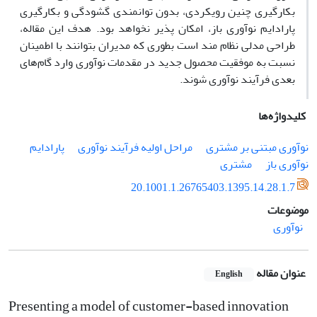
بکارگیری چنین رویکردی، بدون توانمندی گشودگی و بکارگیری
پارادایم نوآوری باز، امکان پذیر نخواهد بود. هدف این مقاله،
طراحی مدلی نظام مند است بطوری که مدیران بتوانند با اطمینان
نسبت به موفقیت محصول جدید در مقدمات نوآوری وارد گام‌های
بعدی فرآیند نوآوری شوند.
کلیدواژه‌ها
نوآوری مبتنی بر مشتری
مراحل اولیه فرآیند نوآوری
پارادایم
نوآوری باز
مشتری
20.1001.1.26765403.1395.14.28.1.7
موضوعات
نوآوری
عنوان مقاله
English
Presenting a model of customer-based innovation