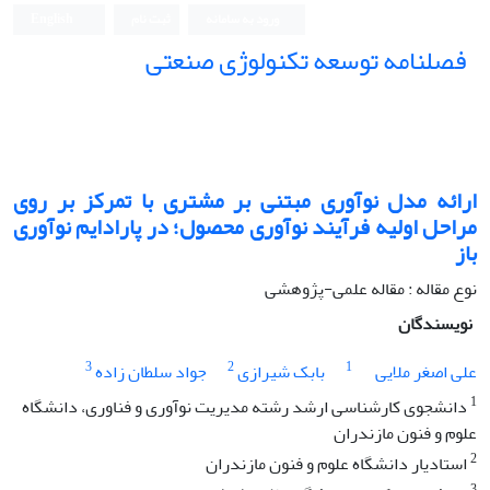
ورود به سامانه
ثبت نام
English
فصلنامه توسعه تکنولوژی صنعتی
ارائه مدل نوآوری مبتنی بر مشتری با تمرکز بر روی
مراحل اولیه فرآیند نوآوری محصول؛ در پارادایم نوآوری
باز
نوع مقاله : مقاله علمی-پژوهشی
نویسندگان
3
2
1
علی اصغر ملایی
بابک شیرازی
جواد سلطان زاده
1
دانشجوی کارشناسی ارشد رشته مدیریت نوآوری و فناوری، دانشگاه
علوم و فنون مازندران
2
استادیار دانشگاه علوم و فنون مازندران
3