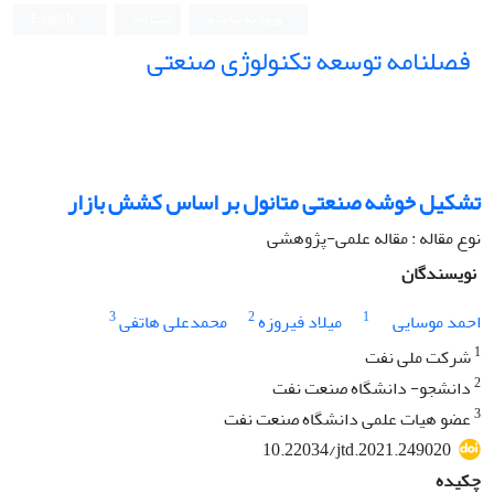
ورود به سامانه
ثبت نام
English
فصلنامه توسعه تکنولوژی صنعتی
تشکیل خوشه صنعتی متانول بر اساس کشش بازار
نوع مقاله : مقاله علمی-پژوهشی
نویسندگان
3
2
1
احمد موسایی
میلاد فیروزه
محمدعلی هاتفی
1
شرکت ملی نفت
2
دانشجو- دانشگاه صنعت نفت
3
عضو هیات علمی دانشگاه صنعت نفت
10.22034/jtd.2021.249020
چکیده