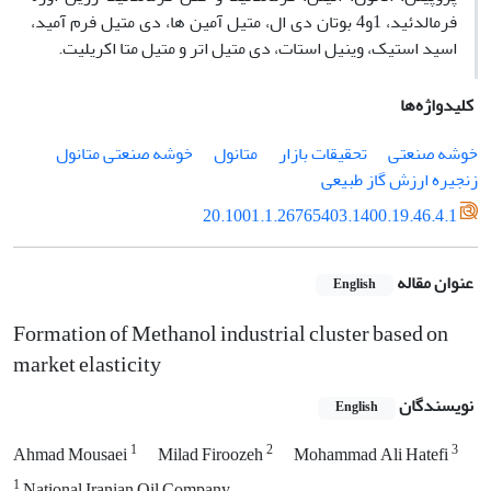
فرمالدئید، 1و4 بوتان دی ال، متیل آمین ها، دی متیل فرم آمید،
اسید استیک، وینیل استات، دی متیل اتر و متیل متا اکریلیت.
کلیدواژه‌ها
خوشه صنعتی
تحقیقات بازار
متانول
خوشه صنعتی متانول
زنجیره ارزش گاز طبیعی
20.1001.1.26765403.1400.19.46.4.1
عنوان مقاله
English
Formation of Methanol industrial cluster based on
market elasticity
نویسندگان
English
1
2
3
Ahmad Mousaei
Milad Firoozeh
Mohammad Ali Hatefi
1
National Iranian Oil Company