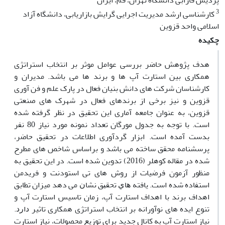
پردیس فارابی دانشگاه تهران، قم، ایران
3
کارشناسی ارشد مدیریت اجرایی گرایش بازاریابی، دانشگاه آزاد
اسلامی واحد قزوین
چکیده
هدف پژوهش حاضر بررسی عوامل موثر بر انتخاب استراتژی
همکاری بین استارت آپ ها و برند ها می باشد. مدیران و
کارشناسان شرکت های دانش بنیان فعال در پارک علم و فن آوری
قزوین و نیز برخی از برندهای فعال در شهرک های صنعتی
قزوین، به عنوان جامعه آماری این تحقیق در نظر گرفته شده
است. با توجه به جدول مورگان تعداد نمونه مورد نیاز 80 نفر
بدست آمده است. ابزار گردآوری اطلاعات در تحقیق حاضر،
پرسشنامه محقق ساخته می باشد و براساس شاخص های مطرح
شده در مقاله کوهلر (2016) تدوین شده است. در این تحقیق به
منظور آزمون فرضیات از روش های تی استودنت و فریدمن
استفاده شده است. ﻳﺎﻓﺘﻪ ﻫﺎﻱ ﺗﺤﻘﻴﻖ ﻧﺸﺎﻥ می دهد میزان تطابق
اهداف برند با اهداف استارت آپ، زمان تاسیس استارت آپ و
تنوع ایده های نوآورانه بر انتخاب استراتژی همکاری تاثیر ﺩﺍﺭﺩ.
نیاز استارت آپ به کانال جدید برای توزیع محصولات، نیاز استارت