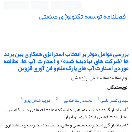
ورود به سامانه
ثبت نام
English
فصلنامه توسعه تکنولوژی صنعتی
بررسی عوامل موثر بر انتخاب استراتژی همکاری بین برند
ها (شرکت های نهادینه شده) و استارت آپ ها: مطالعه
موردی استارت آپ های پارک علم و فن آوری قزوین
نوع مقاله : مقاله علمی-پژوهشی
نویسندگان
3
2
1
مهدی نصراللهی
محمد رضا فتحی
فریبا شش پری
1
استادیار گروه مدیریت صنعتی دانشکده علوم اجتماعی دانشگاه بین
المللی امام خمینی (ره)، قزوین، ایران
2
استادیار گروه مدیریت صنعتی و مالی، دانشکده مدیریت و حسابداری،