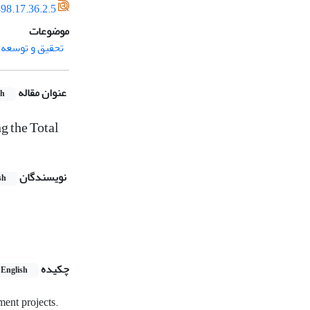
98.17.36.2.5
موضوعات
تحقیق و توسعه
عنوان مقاله
sh
g the Total
نویسندگان
sh
چکیده
English
ment projects.