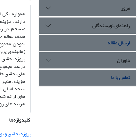
مرور
همواره یکی از
دارند، هزینه‌
راهنمای نویسندگان
منسجم در زما
هدف مقاله ح
ارسال مقاله
نمودن مجموع 
پروژه تحقیق 
داوران
های تحقیق حا
تماس با ما
هزینه، منجر 
نتیجه اصلی ا
های ارائه شد
هزینه های زو
کلیدواژه‌ها
پروژه تحقیق و ت