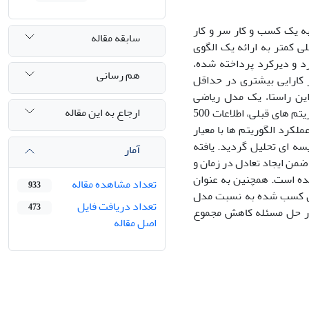
 به یک کسب و کار سر و کار
سابقه مقاله
لی کمتر به ارائه یک الگوی
د و دیرکرد پرداخته شده،
هم رسانی
کارایی بیشتری در حداقل
این راستا، یک مدل ریاضی
ارجاع به این مقاله
زمانبندی پروژه با محدودیت منابع ارائه شد و به منظور ارزیابی کارآیی آن نسبت به الگوریتم های قبلی، اطلاعات 500
کرد الگوریتم ها با معیار
 به زمان سیکل پروژه (شاخص TTR) به طور مقایسه ای تحلیل گردید. یافته
آمار
من ایجاد تعادل در زمان و
شده است. همچنین به عنوان
تعداد مشاهده مقاله
933
ارزش کسب شده به نسبت مدل
تعداد دریافت فایل
473
 در حل مسئله کاهش مجموع
اصل مقاله