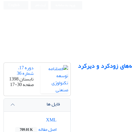
ورود به سامانه
ثبت نام
English
‌های زودکرد و دیرکرد
دوره 17،
شماره 36
تابستان 1398
صفحه
17-30
فایل ها
XML
اصل مقاله
709.01 K