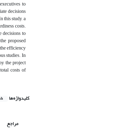
executives to
iate decisions
 this study, a
rdiness costs.
e decisions to
f the proposed
 the efficiency
us studies. In
by the project
otal costs of
کلیدواژه‌ها
sh
مراجع