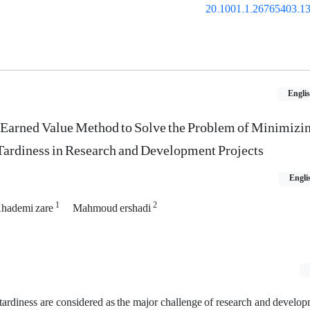
20.1001.1.26765403.13
Engli
Earned Value Method to Solve the Problem of Minimizin
 Tardiness in Research and Development Projects
Engli
1
2
Khademi zare
Mahmoud ershadi
 tardiness are considered as the major challenge of research and develop