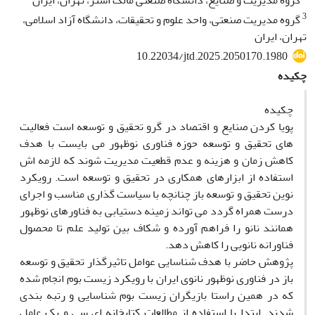
گروه مدیریت و صنایع، دانشگاه صنعتی مالک اشتر، تهران، ایران
3
گروه مدیریت صنعتی، واحد علوم و تحقیقات، دانشگاه آزاد اسلامی،
تهران، ایران
10.22034/jtd.2025.2050170.1980
چکیده
چکیده
پویا کردن صنایع و اقتصاد در گرو تحقیق و توسعه است فعالیت
های تحقیق و توسعه حوزه فناوری نوظهور می بایست با هدف
کاهش زمان و هزینه و عدم قطعیت مدیریت شوند که لازمه اش
استفاده از ابزارهای همکاری در تحقیق و توسعه است. رویکرد
نوین تحقیق و توسعه باز چنانچه با سیاست گذاری مناسب و اجرای
درست همراه گردد می تواند زمینه دستیابی به فناورهای نوظهور
همانند نانو را فراهم آورده و شکاف بین تولید علم تا محصول
فناورانه نانویی را کاهش دهد.
پژوهش حاضر با هدف شناسایی عوامل تاثیرگذار تحقیق و توسعه
باز در فناوری نوظهور نانوی ایران با رویکرد زیست بوم انجام شده
که در همین راستا بازیگران زیست بوم شناسایی و رتبه بندی
شدند. ابتدا با استفاده از مطالعات کتابخانه ای سی و یک عامل