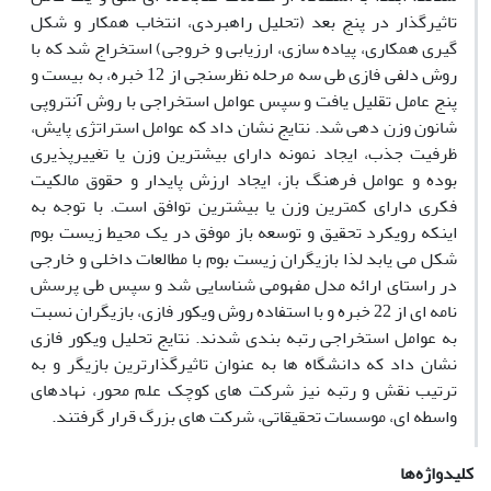
تاثیرگذار در پنج بعد (تحلیل راهبردی، انتخاب همکار و شکل
گیری همکاری، پیاده سازی، ارزیابی و خروجی) استخراج شد که با
روش دلفی فازی طی سه مرحله نظرسنجی از 12 خبره، به بیست و
پنج عامل تقلیل یافت و سپس عوامل استخراجی با روش آنتروپی
شانون وزن دهی شد. نتایج نشان داد که عوامل استراتژی پایش،
ظرفیت جذب، ایجاد نمونه دارای بیشترین وزن یا تغییرپذیری
بوده و عوامل فرهنگ باز، ایجاد ارزش پایدار و حقوق مالکیت
فکری دارای کمترین وزن یا بیشترین توافق است. با توجه به
اینکه رویکرد تحقیق و توسعه باز موفق در یک محیط زیست بوم
شکل می یابد لذا بازیگران زیست بوم با مطالعات داخلی و خارجی
در راستای ارائه مدل مفهومی شناسایی شد و سپس طی پرسش
نامه ای از 22 خبره و با استفاده روش ویکور فازی، بازیگران نسبت
به عوامل استخراجی رتبه بندی شدند. نتایج تحلیل ویکور فازی
نشان داد که دانشگاه ها به عنوان تاثیرگذارترین بازیگر و به
ترتیب نقش و رتبه نیز شرکت های کوچک علم محور، نهادهای
واسطه ای، موسسات تحقیقاتی، شرکت های بزرگ قرار گرفتند.
کلیدواژه‌ها