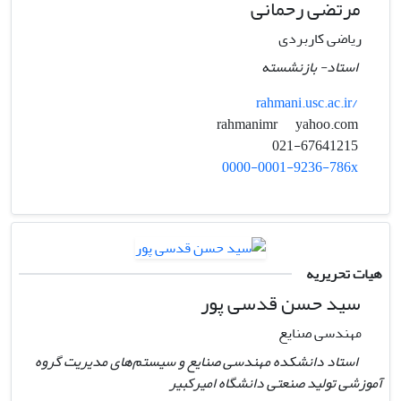
مرتضی رحمانی
ریاضی کاربردی
استاد- بازنشسته
rahmani.usc.ac.ir/
yahoo.com
rahmanimr
021-67641215
0000-0001-9236-786x
هیات تحریریه
سید حسن قدسی پور
مهندسی صنایع
استاد دانشکده مهندسی صنایع و سیستم‌های مدیریت گروه
آموزشی تولید صنعتی دانشگاه امیرکبیر