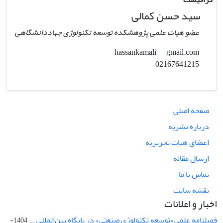
سید حسن کمالی
عضو هیات علمی پژوهشکده توسعه تکنولوژی جهاددانشگاهی
gmail.com
hassankamali
02167641215
صفحه اصلی
درباره نشریه
اعضای هیات تحریریه
ارسال مقاله
تماس با ما
نقشه سایت
اخبار و اعلانات
فصلنامه علمی «توسعه تکنولوژی صنعتی» در پایگاه بین‌المللی ...
1404-