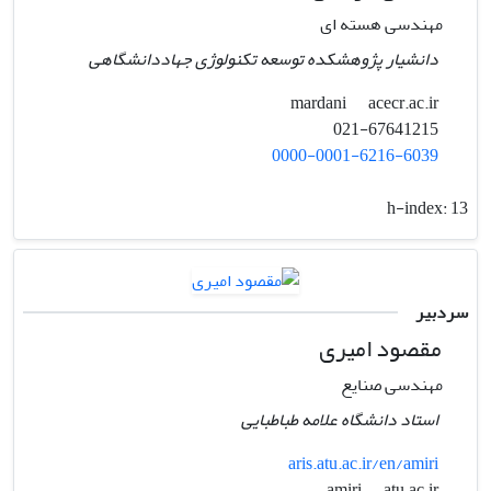
مهندسی هسته ای
دانشیار پژوهشکده توسعه تکنولوژی جهاددانشگاهی
acecr.ac.ir
mardani
021-67641215
0000-0001-6216-6039
h-index:
13
سردبیر
مقصود امیری
مهندسی صنایع
استاد دانشگاه علامه طباطبایی
aris.atu.ac.ir/en/amiri
atu.ac.ir
amiri