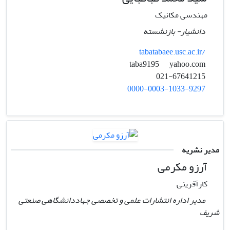
مهندسی مکانیک
دانشیار- بازنشسته
tabatabaee.usc.ac.ir/
yahoo.com
taba9195
021-67641215
0000-0003-1033-9297
مدیر نشریه
آرزو مکرمی
کارآفرینی
مدیر اداره انتشارات علمی و تخصصی جهاددانشگاهی صنعتی
شریف