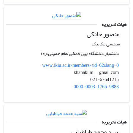
هیات تحریریه
منصور خانکی
مندسی مکانیک
دانشیار دانشگاه بین المللی امام خمینی(ره)
www.ikiu.ac.ir/members/?id=62&lang=0
gmail.com
khanaki.m
021-67641215
0000-0003-1765-9883
هیات تحریریه
سید محمد طباطبایی