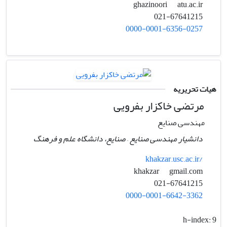
atu.ac.ir
ghazinoori
021-67641215
0000-0001-6356-0257
هیات تحریریه
مرتضی خاکزار بفرویی
مهندسی صنایع
دانشیار مهندسی صنایع – صنایع، دانشگاه علم و فرهنگ
khakzar.usc.ac.ir/
gmail.com
khakzar
021-67641215
0000-0001-6642-3362
h-index:
9