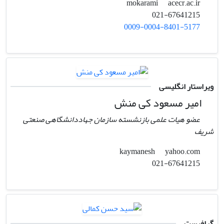
acecr.ac.ir
mokarami
021-67641215
0009-0004-8401-5177
ویراستار انگلیسی
امیر مسعود کی منش
عضو هیات علمی بازنشسته سازمان جهاددانشگاهی صنعتی
شریف
yahoo.com
kaymanesh
021-67641215
گرافیست