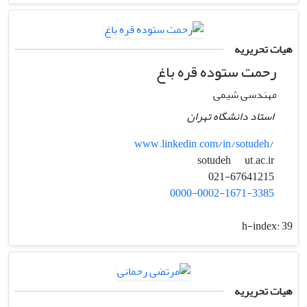
هیات تحریریه
رحمت ستوده قره باغ
مهندسی شیمی
استاد دانشگاه تهران
www.linkedin.com/in/sotudeh/
ut.ac.ir
sotudeh
021-67641215
0000-0002-1671-3385
h-index:
39
هیات تحریریه