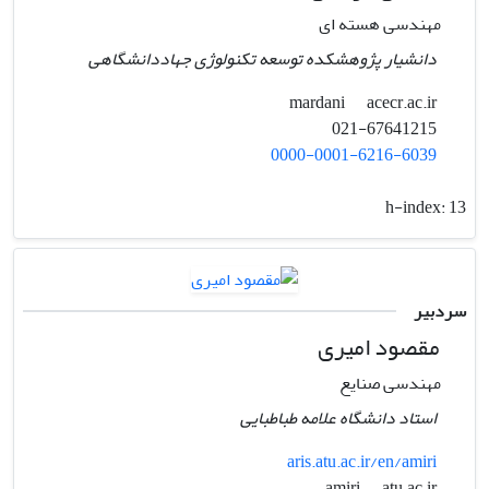
مهندسی هسته ای
دانشیار پژوهشکده توسعه تکنولوژی جهاددانشگاهی
acecr.ac.ir
mardani
021-67641215
0000-0001-6216-6039
h-index:
13
سردبیر
مقصود امیری
مهندسی صنایع
استاد دانشگاه علامه طباطبایی
aris.atu.ac.ir/en/amiri
atu.ac.ir
amiri