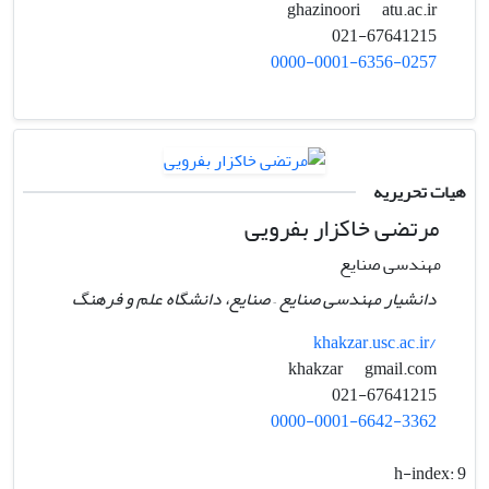
atu.ac.ir
ghazinoori
021-67641215
0000-0001-6356-0257
هیات تحریریه
مرتضی خاکزار بفرویی
مهندسی صنایع
دانشیار مهندسی صنایع – صنایع، دانشگاه علم و فرهنگ
khakzar.usc.ac.ir/
gmail.com
khakzar
021-67641215
0000-0001-6642-3362
h-index:
9