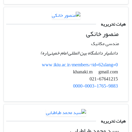
هیات تحریریه
منصور خانکی
مندسی مکانیک
دانشیار دانشگاه بین المللی امام خمینی(ره)
www.ikiu.ac.ir/members/?id=62&lang=0
gmail.com
khanaki.m
021-67641215
0000-0003-1765-9883
هیات تحریریه
سید محمد طباطبایی