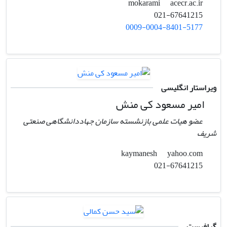
acecr.ac.ir
mokarami
021-67641215
0009-0004-8401-5177
ویراستار انگلیسی
امیر مسعود کی منش
عضو هیات علمی بازنشسته سازمان جهاددانشگاهی صنعتی
شریف
yahoo.com
kaymanesh
021-67641215
گرافیست