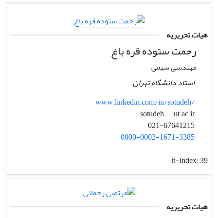
هیات تحریریه
رحمت ستوده قره باغ
مهندسی شیمی
استاد دانشگاه تهران
www.linkedin.com/in/sotudeh/
ut.ac.ir
sotudeh
021-67641215
0000-0002-1671-3385
h-index:
39
هیات تحریریه