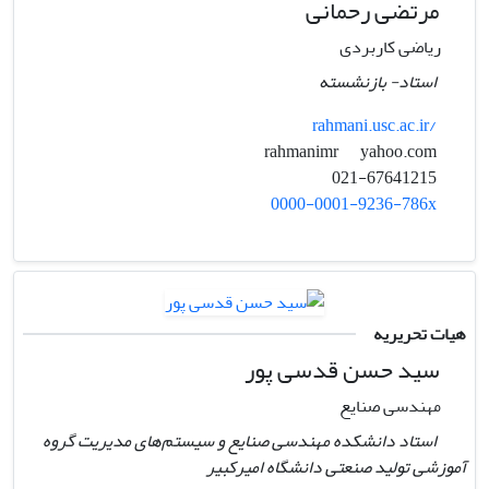
مرتضی رحمانی
ریاضی کاربردی
استاد- بازنشسته
rahmani.usc.ac.ir/
yahoo.com
rahmanimr
021-67641215
0000-0001-9236-786x
هیات تحریریه
سید حسن قدسی پور
مهندسی صنایع
استاد دانشکده مهندسی صنایع و سیستم‌های مدیریت گروه
آموزشی تولید صنعتی دانشگاه امیرکبیر