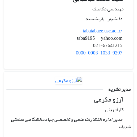
مهندسی مکانیک
دانشیار- بازنشسته
tabatabaee.usc.ac.ir/
yahoo.com
taba9195
021-67641215
0000-0003-1033-9297
مدیر نشریه
آرزو مکرمی
کارآفرینی
مدیر اداره انتشارات علمی و تخصصی جهاددانشگاهی صنعتی
شریف