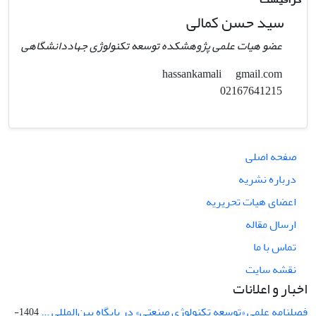
سید حسن کمالی
عضو هیات علمی پژوهشکده توسعه تکنولوژی جهاددانشگاهی
gmail.com
hassankamali
02167641215
صفحه اصلی
درباره نشریه
اعضای هیات تحریریه
ارسال مقاله
تماس با ما
نقشه سایت
اخبار و اعلانات
فصلنامه علمی «توسعه تکنولوژی صنعتی» در پایگاه بین‌المللی ...
1404-