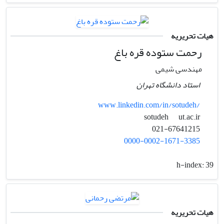
هیات تحریریه
رحمت ستوده قره باغ
مهندسی شیمی
استاد دانشگاه تهران
www.linkedin.com/in/sotudeh/
ut.ac.ir
sotudeh
021-67641215
0000-0002-1671-3385
h-index:
39
هیات تحریریه