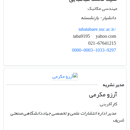
مهندسی مکانیک
دانشیار- بازنشسته
tabatabaee.usc.ac.ir/
yahoo.com
taba9195
021-67641215
0000-0003-1033-9297
مدیر نشریه
آرزو مکرمی
کارآفرینی
مدیر اداره انتشارات علمی و تخصصی جهاددانشگاهی صنعتی
شریف