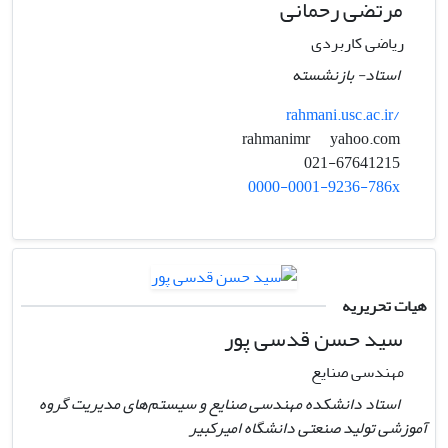
مرتضی رحمانی
ریاضی کاربردی
استاد- بازنشسته
rahmani.usc.ac.ir/
yahoo.com
rahmanimr
021-67641215
0000-0001-9236-786x
هیات تحریریه
سید حسن قدسی پور
مهندسی صنایع
استاد دانشکده مهندسی صنایع و سیستم‌های مدیریت گروه
آموزشی تولید صنعتی دانشگاه امیرکبیر