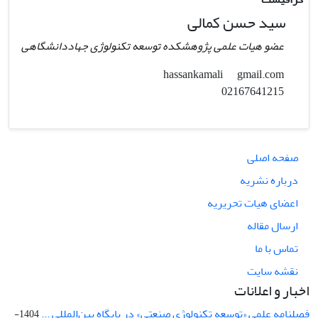
سید حسن کمالی
عضو هیات علمی پژوهشکده توسعه تکنولوژی جهاددانشگاهی
gmail.com
hassankamali
02167641215
صفحه اصلی
درباره نشریه
اعضای هیات تحریریه
ارسال مقاله
تماس با ما
نقشه سایت
اخبار و اعلانات
فصلنامه علمی «توسعه تکنولوژی صنعتی» در پایگاه بین‌المللی ...
1404-