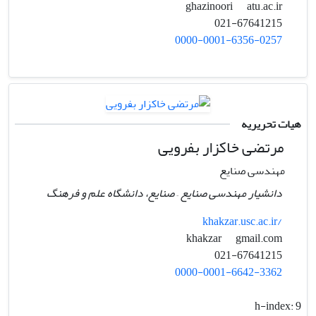
atu.ac.ir
ghazinoori
021-67641215
0000-0001-6356-0257
هیات تحریریه
مرتضی خاکزار بفرویی
مهندسی صنایع
دانشیار مهندسی صنایع – صنایع، دانشگاه علم و فرهنگ
khakzar.usc.ac.ir/
gmail.com
khakzar
021-67641215
0000-0001-6642-3362
h-index:
9