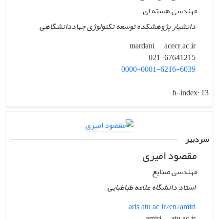
مهندسی هسته ای
دانشیار پژوهشکده توسعه تکنولوژی جهاددانشگاهی
acecr.ac.ir
mardani
021-67641215
0000-0001-6216-6039
h-index:
13
سردبیر
مقصود امیری
مهندسی صنایع
استاد دانشگاه علامه طباطبایی
aris.atu.ac.ir/en/amiri
atu.ac.ir
amiri