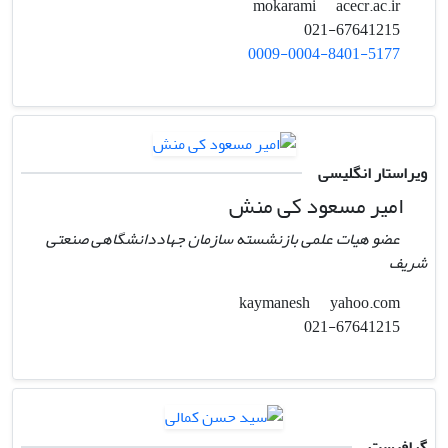
acecr.ac.ir
mokarami
021-67641215
0009-0004-8401-5177
ویراستار انگلیسی
امیر مسعود کی منش
عضو هیات علمی بازنشسته سازمان جهاددانشگاهی صنعتی
شریف
yahoo.com
kaymanesh
021-67641215
گرافیست