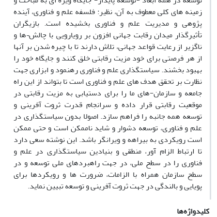
توسعه در همه ابعاد -توسعه پایدار- جایگاه ویژه ای به مباحث و
زمینه های کلی معطوف به آن، نظیر: فلسفه علم و فناوری، آینده
پژوهی و مدیریت علم و فناوری بخشیده است. بازیگران
تأثیرگذار میدان رقابت جهانی افزون بر رویارویی با چالش¬ها و
ناگزیر از رعایت قواعد جهانی، تلاش دارند تا با چیره شدن بر آنها
از هر فرصتی برای خود مزیت رقابتی خلق کنند و جایگاه خود را
بهبود بخشند. سیاستگذاری علم و فناوری رهنمود و ابزاری جهت
نظارت بر تحقق هدف های علم و فناوری است تا بتواند از این راه
جامعه و سازمان-های ما را برای دستیابی به مزیت رقابتی در
موقعیت رقابتی قرار داده و سرانجام قدرت ثروت آفرینی و
توسعه همه جانبه را فراهم سازد. اصولا بدون سیاستگذاری در
علم و فناوری، توسعه دشوار و شاید ناممکن است و حتی ممکن
است رویکردی به بیراهه و ویرانگر باشد. این نوشته سعی دارد
تا ارتباط الزام آور، منطقی و بنیادین سیاستگذاری در علم و
فناوری را در سطح ملی، در جهت راهبردهای ملی توسعه و در
سطح سازمان همراه با الزامات، ضرورت ها و رویکردها برای
پویایی و بالندگی در جهت ثروت آفرینی و توسعه تبیین نماید.
کلیدواژه‌ها