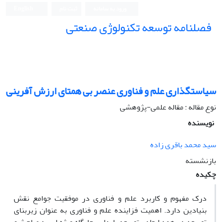
ورود به سامانه
ثبت نام
English
فصلنامه توسعه تکنولوژی صنعتی
سیاستگذاری علم و فناوری عنصر بی همتای ارزش آفرینی
نوع مقاله : مقاله علمی-پژوهشی
نویسنده
سید محمد باقری زاده
بازنشسته
چکیده
درک مفهوم و کاربرد علم و فناوری در موفقیت جوامع نقش
بنیادین دارد. اهمیت فزاینده علم و فناوری به عنوان زیربنای