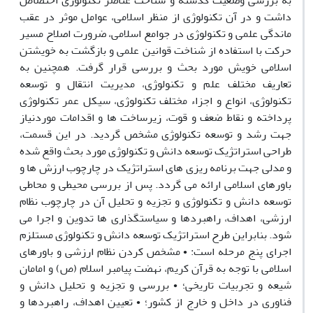
به بررسی وضعیت گذشته و شناخت عناصر تکنولوژی اختصاص
داشت و در آن تکنولوژی از منظر اسلامی، عوامل موثر در عقب
ماندگی علمی و تکنولوژی در جوامع اسلامی، ضرورت اصلاح مسیر
حرکت با استفاده از شناخت قوانین علمی و بازگشت به خویشتن
اسلامی خویش مورد بحث و بررسی قرار گرفت. همچنین به
تعاریف مختلف علم و تکنولوژی، مدیریت انتقال و توسعه
تکنولوژی، انواع و اجزاء مختلف تکنولوژی، سیکل عمر تکنولوژی
پرداخته و نقاط ضعف و قوت، زیرساخت ها و اقدامات موردنیاز
جهت رشد و توسعه تکنولوژی مشخص گردید. در این قسمت،
طراحی استراتژیک توسعه دانش و تکنولوژی مورد بحث واقع شده
و مدلی جهت برنامه ریزی های استراتژیک در چارچوب ارزش ها و
باورهای اسلامی ارائه می گردد. پس از بررسی محیطی و محاطی
توسعه دانش و تکنولوژی و تجزیه و تحلیل آن در چارچوب نظام
ارزشی، اهداف، راهبردها و سیاستگذاری ها تدوین و اجرا می
شود. بنابراین طرح استراتژیک توسعه دانش و تکنولوژی مستلزم
اجرای پنج مرحله است: • مشخص کردن نظام ارزشی و باورهای
اسلامی با توجه به قرآن کریم، نهضت پیامبر اسلام (ص) و امامان
شیعه و تجربیات تاریخی؛ • بررسی و تجزیه و تحلیل دانش و
فناوری در داخل و خارج از کشور؛ • تعیین اهداف، راهبردها و