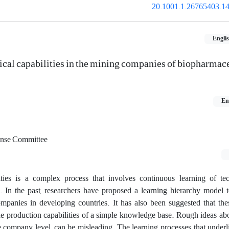
20.1001.1.26765403.14
Engli
cal capabilities in the mining companies of biopharmac
En
ense Committee
ties is a complex process that involves continuous learning of t
 In the past, researchers have proposed a learning hierarchy model t
ompanies in developing countries. It has also been suggested that th
he production capabilities of a simple knowledge base. Rough ideas ab
the company level, can be misleading. The learning processes that unde