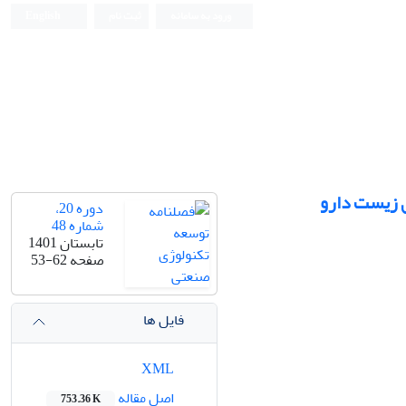
ورود به سامانه
ثبت نام
English
ی زیست دارو
دوره 20،
شماره 48
تابستان 1401
صفحه
53-62
فایل ها
XML
اصل مقاله
753.36 K