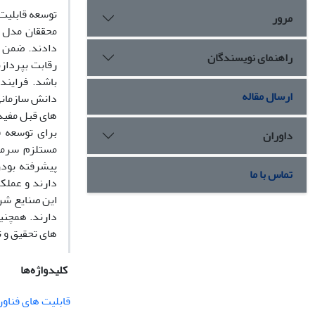
توسعه قابلیت
مرور
محققان مدل س
دادند. ضمن آ
راهنمای نویسندگان
رقابت بپرداز
باشد. فرایند
ارسال مقاله
دانش سازمانی
های قبل مفید ب
برای توسعه ق
داوران
مستلزم سرمای
پیشرفته بودن
تماس با ما
دارند و عملک
این صنایع شر
دارند. همچنی
های تحقیق و 
کلیدواژه‌ها
قابلیت های فناور