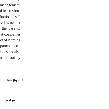
e management.
l in previous
ction is still
vel is neither
n the case of
that companies
et of learning
mpanies need a
rocess is also
arried out by
کلیدواژه‌ها
sh
مراجع