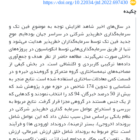
https://doi.org/10.22034/jtd.2022.697430
چکیده
در سال‌های اخیر شاهد افزایش توجه به موضوع فین تک و
سرمایه‌گذاری خطرپذیر شرکتی در سراسر جهان بوده‌ایم. موج
جدید فین تک توسط سرمایه‌گذاران خطرپذیر هدایت می‌شود و
تنها از طریق سرمایه‌گذاری‌هایی توسط انکوباسیون در پروژه‌های
داخلی صورت نمی‌گیرند. مطالعه حاضر از نظر هدف و جمع‌آوری
داده‌ها ترکیبی کاربردی و اکتشافی است. در بخش کیفی از
مصاحبه‌های نیمه‌ساختاری، گروه متمرکز و گروه‌بندی خبره و در
قسمت کمی معادلات ساختاری استفاده شده است. نتایج منجر به
شناسایی و تدوین 174 شاخص در حوزه مورد پژوهش شد که
بیش از 50 درصد خبرگان، 94 کد را انتخاب نمودند و کدهایی که
از یک جنس هستند در گروهی مجزا قرار گرفت. نتایج مربوط به
بررسی و استخراج عوامل سرمایه گذاری خطرپذیر شرکتی در
نظام بانکی براساس مدل سیپ نشان داد که این عوامل شامل
برونداد (خروجی)، بستر (زمینه)، درونداد (ورودی ها) و فرآیند
است. نتاج مربوط به برونداد شامل خلق ارزش غیرمالی، ارزش
مالی، تقویت کسب‌وکار و مداوم استراتژی، تقویت اکوسیستم و