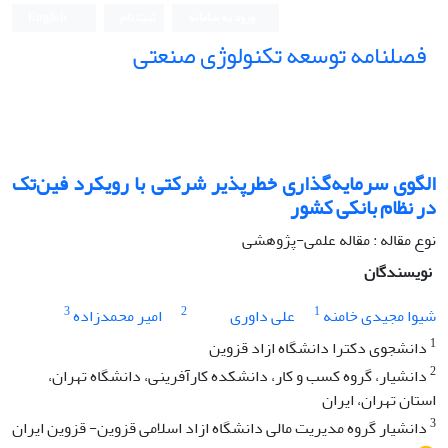
ورود به سامانه
ثبت نام
English
فصلنامه توسعه تکنولوژی صنعتی
الگوی سرمایه‌گذاری خطرپذیر شرکتی با رویکرد فین‌تک
در نظام بانکی کشور
نوع مقاله : مقاله علمی-پژوهشی
نویسندگان
3
2
1
شیوا مجیدی خامنه
علی داوری
امیر محمدزاده
1
دانشجوی دکترا دانشگاه ازاد قزوین
2
دانشیار، گروه کسب و کار، دانشکده کارآفرینی، دانشگاه تهران،
استان تهران، ایران
3
دانشیار گروه مدیریت مالی دانشگاه ازاد اسلامی قزوین- قزوین ایران