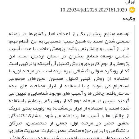
ایران
10.22034/jtd.2025.2027161.1929
چکیده
توسعه صنایع پیشران یکی از اهداف اصلی کشورها در زمینه
صنعتی شدن است. به همین سبب، دستیابی به این اقدام مهم،
خالی از آسیب و چالش نمی باشد. پژوهش حاضر، با هدف آسیب
شناسی توسعه صنایع پیشران در استان اردبیل است. این
پژوهش، از نوع کاربردی و روش تحقیق آن آمیخته یا ترکیبی است
که از رویکرد متوالی اکتشافی بهره برده است. در مرحله اول، با
استفاده از روش کیفی تحلیل مضمون محورهای موضوعی
استخراج می شوند و با استفاده از ابزار مصاحبه های نیمه
ساختاریافته، چالش ها و آسیب های موجود شناسایی و تبیین می
گردند. سپس در مرحله دوم که از روش کمی پیمایش استفاده
شده است، با استفاده از ابزار پرسشنامه به اولویت بندی هریک
از چالش ها و آسیب ها پرداخته می شود. مشارکت‌کنندگان
تحقیق حاضر در مرحله اول، جمعی از متخصصان، خبرگان
دانشگاهی و اجرایی حوزه صنعت، معدن، تجارت؛ مدیریت فناوری،
مدیریت دولتی، مدیریت برنامه ریزی شهری و مدیریت تکنولوژی