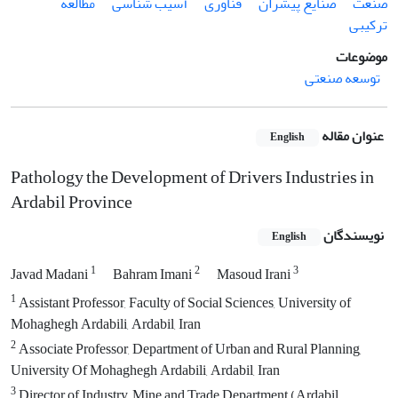
صنعت
صنایع پیشران
فناوری
آسیب شناسی
مطالعه
ترکیبی
موضوعات
توسعه صنعتی
عنوان مقاله
English
Pathology the Development of Drivers Industries in
Ardabil Province
نویسندگان
English
1
2
3
Javad Madani
Bahram Imani
Masoud Irani
1
Assistant Professor, Faculty of Social Sciences, University of
Mohaghegh Ardabili, Ardabil, Iran
2
Associate Professor, Department of Urban and Rural Planning,
University Of Mohaghegh Ardabili, Ardabil, Iran
3
Director of Industry, Mine and Trade Department (Ardabil