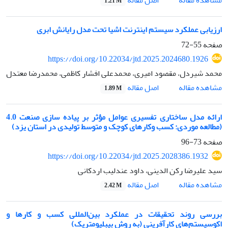
1.21 M
ارزیابی عملکرد سیستم اینترنت اشیا تحت مدل رایانش ابری
صفحه
55-72
https://doi.org/10.22034/jtd.2025.2024680.1926
محمد شیردل، مقصود امیری، محمدعلی افشار کاظمی، ﻣﺤﻤﺪرﺿﺎ ﻣﻌﺘﺪل
اصل مقاله
مشاهده مقاله
1.89 M
ارائه مدل ساختاری تفسیری عوامل مؤثر بر پیاده سازی صنعت 4.0
(مطالعه موردی: کسب وکارهای کوچک و متوسط تولیدی در استان یزد)
صفحه
73-96
https://doi.org/10.22034/jtd.2025.2028386.1932
سید علیرضا رکن الدینی، داود عندلیب اردکانی
اصل مقاله
مشاهده مقاله
2.42 M
بررسی روند تحقیقات در عملکرد بین‌المللی کسب و کارها و
اکوسیستم‌های کارآفرینی (به روش بیبلیومتریک)