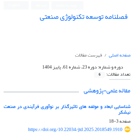
ورود به سامانه
ثبت نام
English
فصلنامه توسعه تکنولوژی صنعتی
صفحه اصلی
فهرست مقالات
دوره و شماره:
دوره 23، شماره 61، پاییز 1404
تعداد مقالات:
6
مقاله علمی-پژوهشی
شناسایی ابعاد و مولفه های تاثیرگذار بر نوآوری فرآیندی در صنعت
نیشکر
صفحه
3-18
https://doi.org/10.22034/jtd.2025.2018549.1910