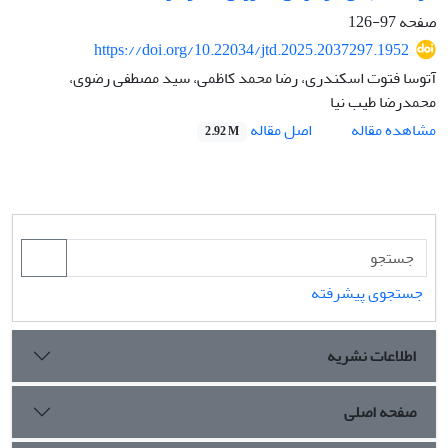
صفحه
97-126
https://doi.org/10.22034/jtd.2025.2037297.1952
آتوسا فتوت اسکندری، رضا محمد کاظمی، سید مصطفی رضوی،
محمدرضا طیب نیا
اصل مقاله
مشاهده مقاله
2.92 M
جستجوی پیشرفته
اطلاعات نشریه
صفحه اصلی