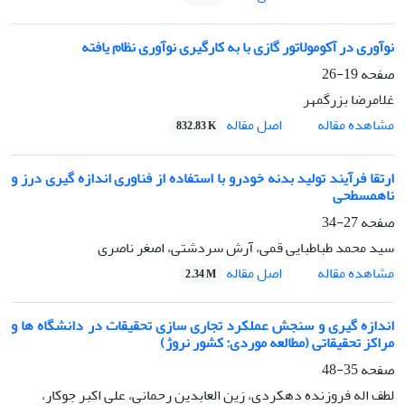
نوآوری در آکومولاتور گازی با به کارگیری نوآوری نظام یافته
صفحه
19-26
غلامرضا بزرگمهر
اصل مقاله
مشاهده مقاله
832.83 K
ارتقا فرآیند تولید بدنه خودرو با استفاده از فناوری اندازه گیری درز و
ناهمسطحی
صفحه
27-34
سید محمد طباطبایی قمی، آرش سردشتی، اصغر ناصری
اصل مقاله
مشاهده مقاله
2.34 M
اندازه گیری و سنجش عملکرد تجاری سازی تحقیقات در دانشگاه ها و
مراکز تحقیقاتی (مطالعه موردی: کشور نروژ)
صفحه
35-48
لطف اله فروزنده دهکردی، زین العابدین رحمانی، علی اکبر جوکار،