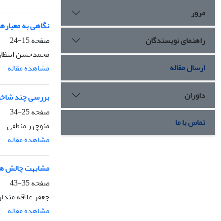
مرور
نگاهی به معیارها
راهنمای نویسندگان
صفحه
15-24
محمدحسن انتظا
ارسال مقاله
مشاهده مقاله
داوران
بررسی چند شاخص
صفحه
25-34
تماس با ما
منوچهر منطقی
مشاهده مقاله
مشابهت چالش ها و
صفحه
35-43
جعفر علاقه مندا
مشاهده مقاله